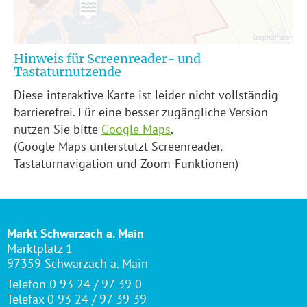
Hinweis für Screenreader- und
Tastaturnutzende
Diese interaktive Karte ist leider nicht vollständig
barrierefrei. Für eine besser zugängliche Version
nutzen Sie bitte
Google Maps
.
(Google Maps unterstützt Screenreader,
Tastaturnavigation und Zoom-Funktionen)
Markt Schwarzach a. Main
Marktplatz 1
97359 Schwarzach a. Main
Telefon 0 93 24 / 97 39 0
Telefax 0 93 24 / 97 39 39