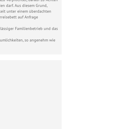
den darf. Aus diesem Grund,
keit unter einem überdachten
rreisebett auf Anfrage
rlässiger Familienbetrieb und das
äumlichkeiten, so angenehm wie
Telefon
E-Mail
Homepage