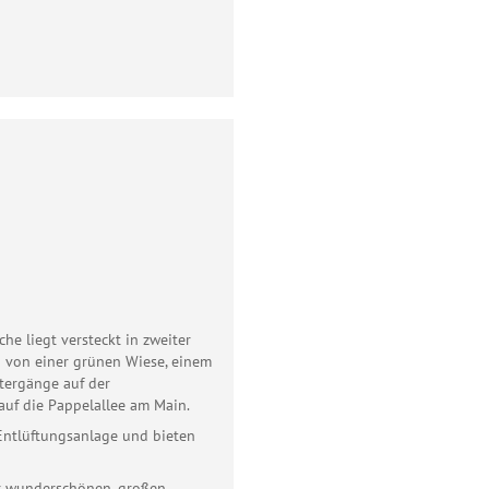
Telefon
E-Mail
Homepage
e liegt versteckt in zweiter
 von einer grünen Wiese, einem
tergänge auf der
auf die Pappelallee am Main.
 Entlüftungsanlage und bieten
r wunderschönen, großen