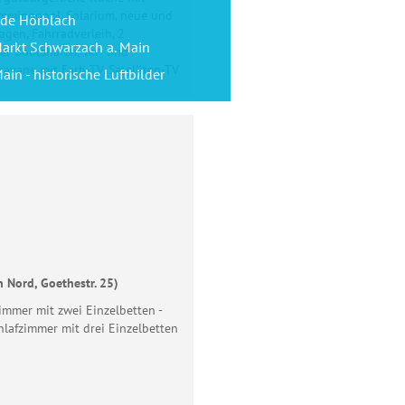
wimmingpool, Solarium, neue und
de Hörblach
gen, Fahrradverleih, 2
arkt Schwarzach a. Main
er Bootshafen, Ver- und
avane mit Farb-TV, Satelliten-TV
ain - historische Luftbilder
Telefon
E-Mail
Homepage
 Nord, Goethestr. 25)
zimmer mit zwei Einzelbetten -
hlafzimmer mit drei Einzelbetten