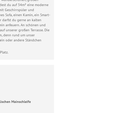
indest du auf 34m² eine moderne
it Geschirrspüler und
es Sofa, einen Kamin, ein Smart-
r darfst du gerne an kalten
min anfeuern. An schönen und
uf unserer großen Terrasse. Die
en, denn rund um unser
 ein oder andere Ständchen
Platz.
Telefon
E-Mail
lischen Mainschleife