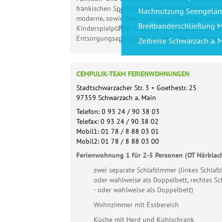
fränkischen Spezialitäten, eigener beheizter S
Nachnutzung Seengelän
moderne, sowie behindertengerechte Sanitäranla
Breitbanderschließung M
Kinderspielplätze, 4-Sterne-Campingplatz, eigen
Entsorgungsanlagen für Reisemobile, **2 Mietcar
Zeitreise Schwarzach a. M
CEMPULIK-TEAM FERIENWOHNUNGEN
Stadtschwarzacher Str. 3 + Goethestr. 25
97359 Schwarzach a. Main
Telefon: 0 93 24 / 90 38 03
Telefax: 0 93 24 / 90 38 02
Mobil1: 01 78 / 8 88 03 01
Mobil2: 01 78 / 8 88 03 00
Ferienwohnung 1 für 2-5 Personen (OT Hörblach
zwei separate Schlafzimmer (linkes Schlaf
oder wahlweise als Doppelbett, rechtes Sc
- oder wahlweise als Doppelbett)
Wohnzimmer mit Essbereich
Küche mit Herd und Kühlschrank