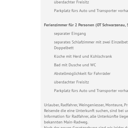
überdachter Freisitz
Parkplatz fürs Auto und Transporter vorh
Ferienzimmer für 2 Personen (OT Schwarzenau, S
separater Eingang
separates Schlafzimmer mit zwei Einzelbet
Doppelbett
Küche mit Herd und Kühlschrank
Bad mit Dusche und WC
Abstellmöglichkeit für Fahrräder
überdachter Freisitz
Parkplatz fürs Auto und Transporter vorh
Urlauber, Radfahrer, Weingeniesser, Monteure, Pr
Reisende die eine Unterkunft suchen, sind bei u
Information für Radfahrer, alle Unterkünfte lie
bekannten Main-Radweg.
Nach der neuen Gesetzgebung sind wir leider da