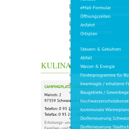
Bildung & Familie
Gemeinderat & Ausschü
eMail-Formular
Gesundheit
Hochwasserinformations
Öffnungszeiten
Kirchen & Pfarreien
Serviceportal
Anfahrt
Vereine
Schwarzach App
Ortsplan
Rettungsdienste
Ortsrecht
Links
Steuern & Gebühren
Stellenausschreibungen
Abfall
KULINARISCHES & Ü
Sponsoring
Wasser & Energie
Förderprogramme für Bü
beantragte / erhaltene 
CAMPINGPLATZ "MAINBLICK"
Baugebiete / Gewerbege
Mainstr. 2
97359 Schwarzach a. Main
Hochwasserschutzkonze
Telefon: 0 93 24 / 6 05
Kommunale Wärmeplan
Telefax: 0 93 24 / 36 74
Dorferneuerung Schwar
Erholungs- und Freizeitzentrum mit Restaurant
Dorferneuerung Stadtsch
Familien- und Betriebsfeiern), großer Biergarte