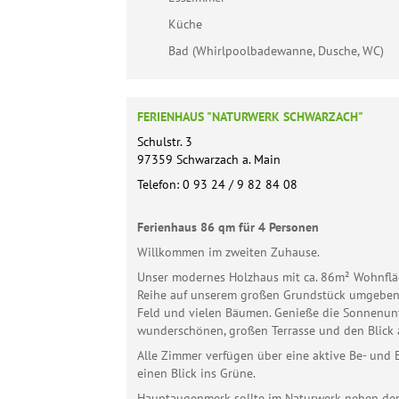
Küche
Bad (Whirlpoolbadewanne, Dusche, WC)
FERIENHAUS "NATURWERK SCHWARZACH"
Schulstr. 3
97359 Schwarzach a. Main
Telefon: 0 93 24 / 9 82 84 08
Ferienhaus 86 qm für 4 Personen
Willkommen im zweiten Zuhause.
Unser modernes Holzhaus mit ca. 86m² Wohnfläch
Reihe auf unserem großen Grundstück umgeben
Feld und vielen Bäumen. Genieße die Sonnenun
wunderschönen, großen Terrasse und den Blick 
Alle Zimmer verfügen über eine aktive Be- und
einen Blick ins Grüne.
Hauptaugenmerk sollte im Naturwerk neben de